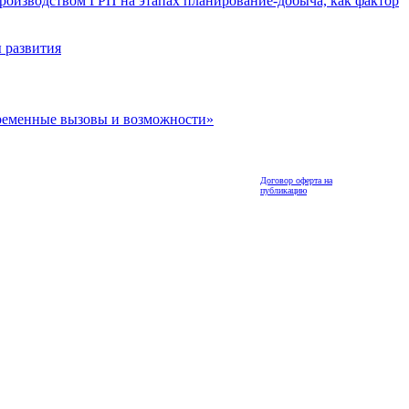
роизводством ГРП на этапах планирование-добыча, как фактор
 развития
ременные вызовы и возможности»
Договор оферта на
публикацию