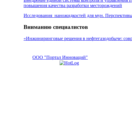
Внедрение единой системы контроля и управления п
повышения качества разработки месторождений
Исследования наножидкостей для мун. Перспективы
Вниманию специалистов
«Инжиниринговые решения в нефтегазодобыче: сов
ООО "Портал Инноваций"