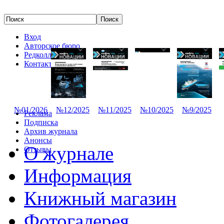
Вход
Авторское бюро
Редколлегия
Контакты
№01/2026
№12/2025
№11/2025
№10/2025
№9/2025
Реклама
Подписка
Архив журнала
Анонсы
О журнале
Отзывы
Информация
Книжный магазин
Фотогалерея