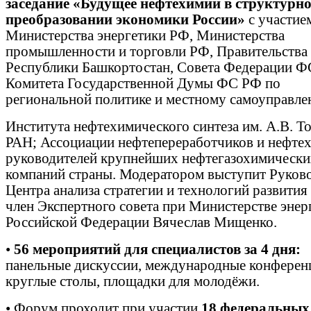
заседание «Будущее нефтехимии в структурн
преобразовании экономики России»
с участие
Министерства энергетики РФ, Министерства
промышленности и торговли РФ, Правительства
Республики Башкортостан, Совета Федерации Ф
Комитета Государственной Думы ФС РФ по
региональной политике и местному самоуправле
Института нефтехимического синтеза им. А.В. Т
РАН; Ассоциации нефтепереработчиков и нефте
руководителей крупнейших нефтегазохимически
компаний страны. Модератором выступит Руков
Центра анализа стратегии и технологий развития
член Экспертного совета при Министерстве энер
Российской Федерации Вячеслав Мищенко.
•
56 мероприятий для специалистов за 4 дня:
панельные дискуссии, международные конферен
круглые столы, площадки для молодёжи.
•
Форум проходит при участии
18 федеральных