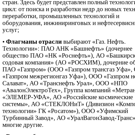
стран. Здесь будет представлен полный техноло
цикл: от поиска и разработки недр до новых тех
переработки, промышленных технологий и
оборудования, инжиниринговых и нефтесервис
услуг;
•
Флагманы отрасли
выбирают «Газ. Нефть.
Технологии»: ПАО АНК «Башнефть» (дочернее
общество ПАО «НК «Роснефть»), АО «Башкирс
содовая компания» (АО «РОСХИМ), дочерние о
ПАО «Газпром» (ООО «Газпром трансгаз Уфа»,
«Газпром межрегионгаз Уфа»), ООО «Газпром 
Салават», АО «Транснефть Урал», ООО «НПО
«АвалонЭлектроТех», Группа компаний «Метра
«ЭЛЕМЕР-УФА», АО «Российские космические
системы», АО «СТЕКЛОНиТ» (Дивизион «Комп
технологии» ГК «Росатом»), ООО «Уфимский
Турбинный Завод», АО «УралВагонЗавод-Транс»
многие другие.