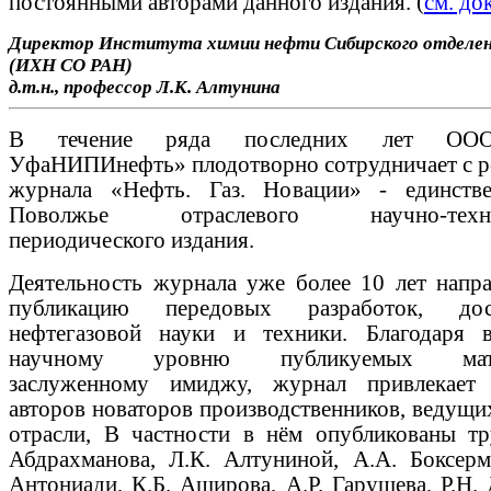
постоянными авторами данного издания. (
см. до
Директор Института химии нефти Сибирского отделе
(ИХН СО РАН)
д.т.н., профессор Л.К. Алтунина
В течение ряда последних лет ОО
УфаНИПИнефть» плодотворно сотрудничает с р
журнала «Нефть. Газ. Новации» - единств
Поволжье отраслевого научно-техни
периодического издания.
Деятельность журнала уже более 10 лет напра
публикацию передовых разработок, дос
нефтегазовой науки и техники. Благодаря 
научному уровню публикуемых матер
заслуженному имиджу, журнал привлекает
авторов новаторов производственников, ведущи
отрасли, В частности в нём опубликованы тр
Абдрахманова, Л.К. Алтуниной, А.А. Боксерма
Антониади, К.Б. Аширова, А.Р. Гарушева, Р.Н.