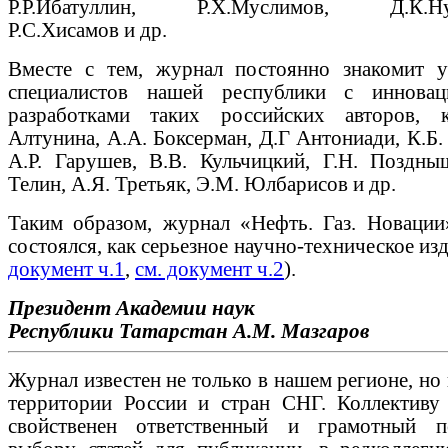
Р.Р.Ибатуллин, Р.Х.Муслимов, Д.К.Нур
Р.С.Хисамов и др.
Вместе с тем, журнал постоянно знакомит 
специалистов нашей республики с иннова
разработками таких российских авторов, 
Алтунина, А.А. Боксерман, Д.Г Антониади, К.Б
А.Р. Гарушев, В.В. Кульчицкий, Г.Н. Поздныш
Телин, А.Я. Третьяк, Э.М. Юлбарисов и др.
Таким образом, журнал «Нефть. Газ. Новации
состоялся, как серьезное научно-техническое изд
документ ч.1
,
см. документ ч.2
).
Президент Академии наук
Республики Татарстан
А.М. Мазгаров
Журнал известен не только в нашем регионе, но 
территории России и стран СНГ. Коллективу
свойственен ответственный и грамотный 