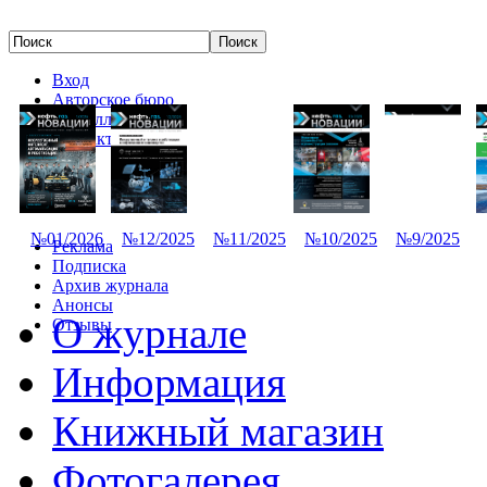
Вход
Авторское бюро
Редколлегия
Контакты
№01/2026
№12/2025
№11/2025
№10/2025
№9/2025
Реклама
Подписка
Архив журнала
Анонсы
О журнале
Отзывы
Информация
Книжный магазин
Фотогалерея