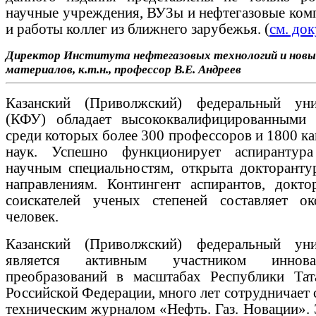
научные учреждения, ВУЗы и нефтегазовые комп
и работы коллег из ближнего зарубежья. (
см. до
Директор
Института нефтегазовых технологий и нов
материалов
, к.т.н., профессор В.Е. Андреев
Казанский (Приволжский) федеральный уни
(КФУ) обладает высококвалифицированными 
среди которых более 300 профессоров и 1800 к
наук. Успешно функционирует аспирантур
научным специальностям, открыта докторанту
направлениям. Контингент аспирантов, докто
соискателей ученых степеней составляет о
человек.
Казанский (Приволжский) федеральный уни
является активным участником иннова
преобразований в масштабах Республики Тат
Российской Федерации, много лет сотрудничает 
техническим журналом «Нефть. Газ. Новации». 