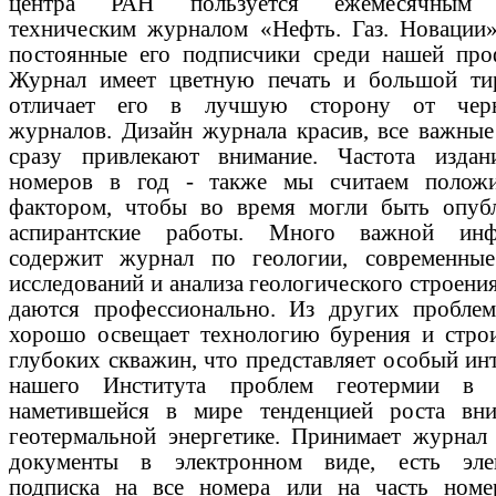
центра РАН пользуется ежемесячным 
техническим журналом «Нефть. Газ. Новации»
постоянные его подписчики среди нашей про
Журнал имеет цветную печать и большой ти
отличает его в лучшую сторону от черн
журналов. Дизайн журнала красив, все важные
сразу привлекают внимание. Частота изда
номеров в год - также мы считаем полож
фактором, чтобы во время могли быть опуб
аспирантские работы. Много важной инф
содержит журнал по геологии, современны
исследований и анализа геологического строени
даются профессионально. Из других пробле
хорошо освещает технологию бурения и строи
глубоких скважин, что представляет особый ин
нашего Института проблем геотермии в 
наметившейся в мире тенденцией роста вн
геотермальной энергетике. Принимает журнал 
документы в электронном виде, есть эле
подписка на все номера или на часть номе