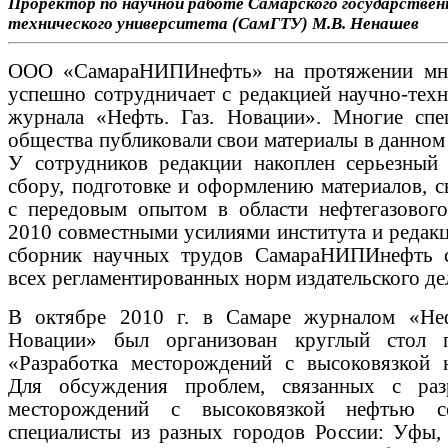
Проректор по научной работе
Самарского государствен
технического университета (СамГТУ)
М.В. Ненашев
ООО «СамараНИПИнефть» на протяжении мн
успешно сотрудничает с редакцией научно-техн
журнала «Нефть. Газ. Новации». Многие спе
общества публиковали свои материалы в данном
У сотрудников редакции накоплен серьезный
сбору, подготовке и оформлению материалов, с
с передовым опытом в области нефтегазового
2010 совместными усилиями института и редакц
сборник научных трудов СамараНИПИнефть 
всех регламентированных норм издательского де
В октябре 2010 г. в Самаре журналом «Неф
Новации» был организован круглый стол 
«Разработка месторождений с высоковязкой 
Для обсуждения проблем, связанных с раз
месторождений с высоковязкой нефтью со
специалисты из разных городов России: Уфы,