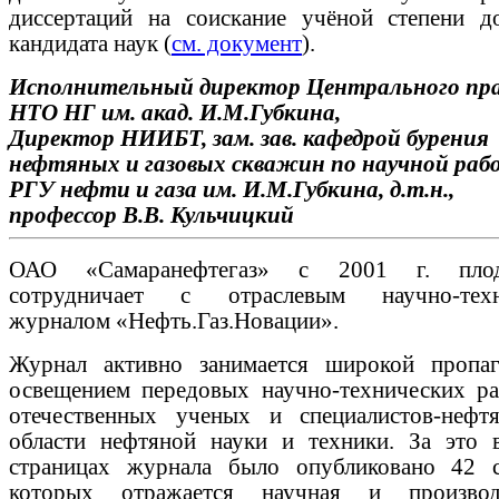
диссертаций на соискание учёной степени д
кандидата наук (
см. документ
).
Исполнительный директор Центрального пр
НТО НГ им. акад. И.М.Губкина,
Директор НИИБТ, зам. зав. кафедрой бурения
нефтяных и газовых скважин по научной раб
РГУ нефти и газа им. И.М.Губкина, д.т.н.,
профессор
В.В. Кульчицкий
ОАО «Самаранефтегаз» с 2001 г. плод
сотрудничает с отраслевым научно-техн
журналом «Нефть.Газ.Новации».
Журнал активно занимается широкой пропа
освещением передовых научно-технических ра
отечественных ученых и специалистов-нефт
области нефтяной науки и техники. За это 
страницах журнала было опубликовано 42 с
которых отражается научная и производс