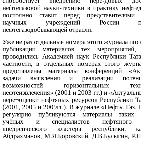
способствует внедрению пере-довых дос
нефтегазовой науки-техники в практику нефте
постоянно ставит перед представителями
научных учреждений России пр
нефтегазодобывающей отрасли.
Уже не раз отдельные номера этого журнала по
публикации материалов тех мероприятий,
проводились Академией наук Республики Тата
частности, в отдельных номерах этого журн
представлены материалы конференций «Ак
задачи выявления и реализации потенц
возможностей горизонтальных техно
нефтеизвлечения» (2001 и 2003 гг.) и «Актуальн
пере¬оценки нефтяных ресурсов Республики Та
(2001, 2005 и 2009гг.). В журнале «Нефть. Газ.
регулярно публикуются материалы таких 
учёных и специалистов нефтяного н
внедренческого кластера республики, к
Абдрахманов, М.Я.Боровский, Д.В.Булыгин, Р.Н