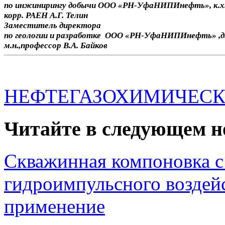
по инжинирингу добычи ООО «РН-УфаНИПИнефть», к.х.н
корр. РАЕН А.Г. Телин
Заместитель директора
по геологии и разработке
ООО «РН-УфаНИПИнефть»
,д
м.н.,профессор В.А. Байков
НЕФТЕГАЗОХИМИЧЕСК
Читайте в следующем н
Скважинная компоновка с
гидроимпульсного возде
применение