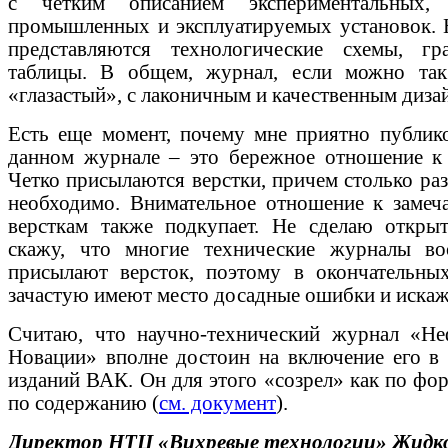
с четким описанием экспериментальных, 
промышленных и эксплуатируемых установок. 
представляются технологические схемы, г
таблицы. В общем, журнал, если можно так 
«глазастый», с лаконичным и качественным диза
Есть еще момент, почему мне приятно публико
данном журнале – это бережное отношение к 
Четко присылаются верстки, причем столько раз
необходимо. Внимательное отношение к замеч
версткам также подкупает. Не сделаю открыт
скажу, что многие технические журналы в
присылают версток, поэтому в окончательных
зачастую имеют место досадные ошибки и искаж
Считаю, что научно-технический журнал «Неф
Новации» вполне достоин на включение его в 
изданий ВАК. Он для этого «созрел» как по фор
по содержанию (
см. документ
).
Директор НТЦ «Вихревые технологии»
Жидко