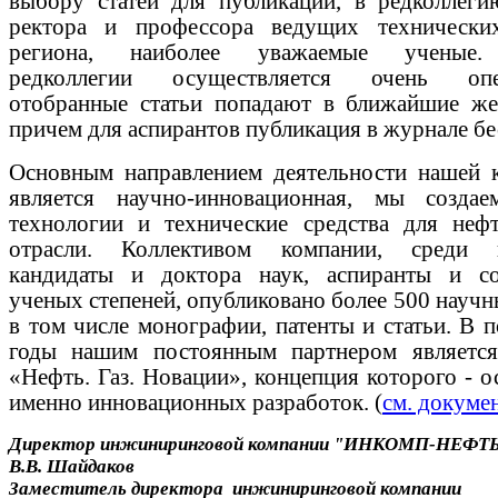
выбору статей для публикации, в редколлеги
ректора и профессора ведущих техническ
региона, наиболее уважаемые ученые.
редколлегии осуществляется очень опер
отобранные статьи попадают в ближайшие же
причем для аспирантов публикация в журнале бе
Основным направлением деятельности нашей 
является научно-инновационная, мы созда
технологии и технические средства для нефт
отрасли. Коллективом компании, среди к
кандидаты и доктора наук, аспиранты и со
ученых степеней, опубликовано более 500 научн
в том числе монографии, патенты и статьи. В 
годы нашим постоянным партнером являетс
«Нефть. Газ. Новации», концепция которого - 
именно инновационных разработок. (
см. докуме
Директор инжиниринговой компании "ИНКОМП-НЕФТЬ" 
В.В. Шайдаков
Заместитель директора
инжиниринговой ко