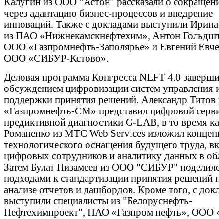
Калугин из ООО "Астон" рассказали о сокращени
через адаптацию бизнес-процессов и внедрение
инноваций. Также с докладами выступили Ирин
из ПАО «Нижнекамскнефтехим», Антон Гольдшт
ООО «Газпромнефть-Заполярье» и Евгений Евче
ООО «СИБУР-Кстово».
Деловая программа Конгресса NEFT 4.0 заверши
обсуждением цифровизации систем управления 
поддержки принятия решений. Александр Титов
«Газпромнефть-СМ» представил цифровой серв
предиктивной диагностики G-LAB, в то время ка
Романенко из МТС Web Services изложил конце
технологического оснащения будущего труда, в
цифровых сотрудников и аналитику данных в обл
Затем Булат Низамеев из ООО "СИБУР" поделил
подходами к стандартизации принятия решений 
анализе отчетов и дашбордов. Кроме того, с док
выступили специалисты из "Белоруснефть-
Нефтехимпроект", ПАО «Газпром нефть», ООО