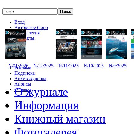
Вход
Авторское бюро
Редколлегия
Контакты
№01/2026
№12/2025
№11/2025
№10/2025
№9/2025
Реклама
Подписка
Архив журнала
Анонсы
О журнале
Отзывы
Информация
Книжный магазин
Фотогалерея