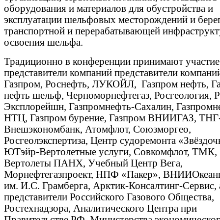
оборудования и материалов для обустройства и
эксплуатации шельфовых месторождений и бере
транспортной и перерабатывающей инфраструкт
освоения шельфа.
Традиционно в конференции принимают участие
представители компаний представители компани
Газпром, Роснефть, ЛУКОЙЛ, Газпром нефть, Г
нефть шельф, Черноморнефтегаз, Росгеология, 
Эксплорейшн, Газпромнефть-Сахалин, Газпромн
НТЦ, Газпром бурение, Газпром ВНИИГАЗ, ТНГ
Внешэкономбанк, Атомфлот, Союзморгео,
Росгеолэкспертиза, Центр судоремонта «Звёздоч
ЮТэйр-Вертолетные услуги, Совкомфлот, ТМК,
Вертолеты ПАНХ, Учебный Центр Вега,
Морнефтегазпроект, НПФ «Пакер», ВНИИОкеан
им. И.С. Грамберга, Арктик-Консалтинг-Сервис, 
представители Российского Газового Общества,
Ростехнадзора, Аналитического Центра при
Правительстве РФ, Министерства экономическо