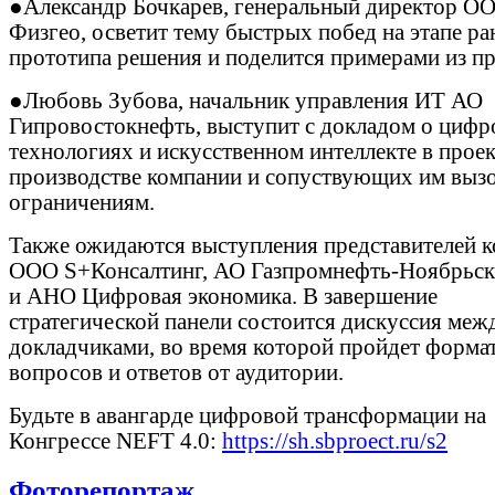
●Александр Бочкарев, генеральный директор О
Физгео, осветит тему быстрых побед на этапе ра
прототипа решения и поделится примерами из пр
●Любовь Зубова, начальник управления ИТ АО
Гипровостокнефть, выступит с докладом о циф
технологиях и искусственном интеллекте в прое
производстве компании и сопуствующих им выз
ограничениям.
Также ожидаются выступления представителей 
ООО S+Консалтинг, АО Газпромнефть-Ноябрьск
и АНО Цифровая экономика. В завершение
стратегической панели состоится дискуссия меж
докладчиками, во время которой пройдет форма
вопросов и ответов от аудитории.
Будьте в авангарде цифровой трансформации на
Конгрессе NEFT 4.0:
https://sh.sbproect.ru/s2
Фоторепортаж