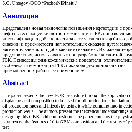
S.О. Ursegov /ООО “PechorNIPIneft”/
Аннотация
Представлена новая технология повышения нефтеотдачи с пр
нефтевытесняющей кислотной композиции ГБК, направленная
интенсификацию добычи нефти за счет увеличения дебитов 
скважин и приемистости нагнетательных скважин путем закач
нагнетательные и/или добывающие скважины. Изложены теор
представления, использованные при разработке кислотной ко
ГБК. Приведены физико-химические показатели, отличительн
особенности композиции ГБК, показаны результаты опытно-
промышленных работ с ее применением.
Abstract
The paper presents the new EOR procedure through the application 
displacing acid composition to be used for oil production stimulation, 
oil production rates and injectivity using it while pumping into injecti
production wells. The authors present the theoretical understandings 
designing this GBK acid composition. The paper contains the physica
parameters, the features of this GBK composition and the results of pra
test.