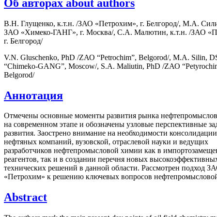
Об авторах about authors
В.Н. Глущенко, к.т.н. /ЗАО «Петрохим», г. Белгород/, М.А. Силин
ЗАО «Химеко-ГАНГ», г. Москва/, С.А. Малютин, к.т.н. /ЗАО «
г. Белгород/
V.N. Gluschenko, PhD /ZАО “Petrochim”, Belgorod/, М.А. Silin, 
“Chimeko-GANG”, Moscow/, S.А. Maliutin, PhD /ZАО “Petyrochi
Belgorod/
Аннотация
Отмечены основные моменты развития рынка нефтепромысло
на современном этапе и обозначены узловые перспективные за
развития. Заострено внимание на необходимости консолидаци
нефтяных компаний, вузовской, отраслевой науки и ведущих
разработчиков нефтепромысловой химии как в импортозамещ
реагентов, так и в создании перечня новых высокоэффективны
технических решений в данной области. Рассмотрен подход З
«Петрохим» к решению ключевых вопросов нефтепромыслово
Abstract