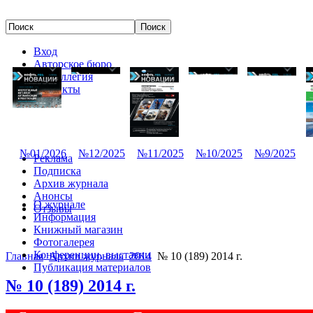
Вход
Авторское бюро
Редколлегия
Контакты
№01/2026
№12/2025
№11/2025
№10/2025
№9/2025
Реклама
Подписка
Архив журнала
Анонсы
О журнале
Отзывы
Информация
Книжный магазин
Фотогалерея
Конференции, выставки
Главная
Архив журнала
2014
№ 10 (189) 2014 г.
Публикация материалов
№ 10 (189) 2014 г.