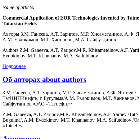
Name of article:
Commercial Application of EOR Technologies Invented by Tatnef
Tatarstan Fields
Авторы З.М. Ганеева, А.Т. Зарипов, М.Р. Хисаметдинов, А.Ф. Я
А.М. Евдокимов, М.Т. Ханнанов, М.А. Сайфутдинов
Authors Z.M. Ganeeva, A.T. Zaripov,M.R. Khisametdinov, A.F. Yart
Evdokimov, M.T. Khannanov, M.A. Saifutdinov
Подробнее
Об авторах about authors
З.М. Ганеева, А.Т. Зарипов, М.Р. Хисаметдинов, А.Ф. Яртиев /
ТатНИПИнефть, г. Бугульма/А.М. Евдокимов, М.Т. Ханнанов, 
Сайфутдинов /ОАО «Татнефть»/
Z.M. Ganeeva, A.T. Zaripov,M.R. Khisametdinov, A.F. Yartiev /TatN
Bugulma/, A.M. Evdokimov, M.T. Khannanov, M.A. Saifutdinov /
«Tatneft»/
Аннотация