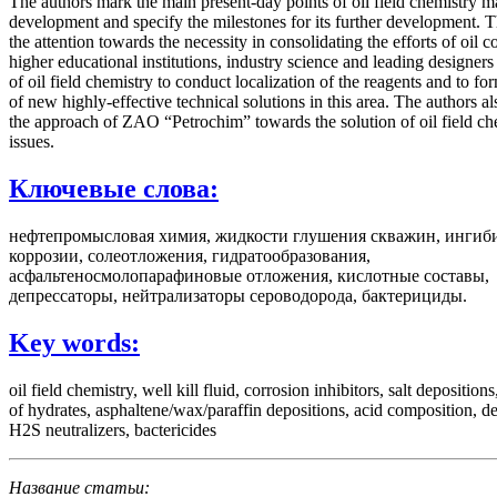
The authors mark the main present-day points of oil field chemistry m
development and specify the milestones for its further development. 
the attention towards the necessity in consolidating the efforts of oil 
higher educational institutions, industry science and leading designers 
of oil field chemistry to conduct localization of the reagents and to for
of new highly-effective technical solutions in this area. The authors a
the approach of ZAO “Petrochim” towards the solution of oil field ch
issues.
Ключевые слова:
нефтепромысловая химия, жидкости глушения скважин, ингиб
коррозии, солеотложения, гидратообразования,
асфальтеносмолопарафиновые отложения, кислотные составы,
депрессаторы, нейтрализаторы сероводорода, бактерициды.
Key words:
oil field chemistry, well kill fluid, corrosion inhibitors, salt deposition
of hydrates, asphaltene/wax/paraffin depositions, acid composition, de
H2S neutralizers, bactericides
Название статьи: