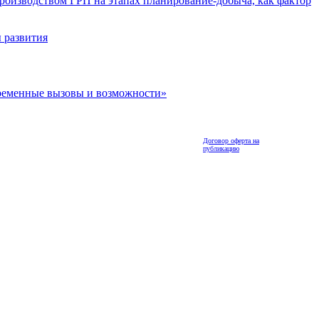
роизводством ГРП на этапах планирование-добыча, как фактор
 развития
ременные вызовы и возможности»
Договор оферта на
публикацию