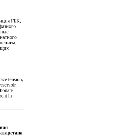
иция ГБК,
фазного
тные
онатного
днением,
ющих
face tension,
reservoir
rbonate
ment in
ения
Татарстана