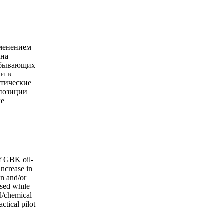
именением
 на
добывающих
ки в
етические
мпозиции
ые
of GBK oil-
increase in
on and/or
used while
l/chemical
ctical pilot