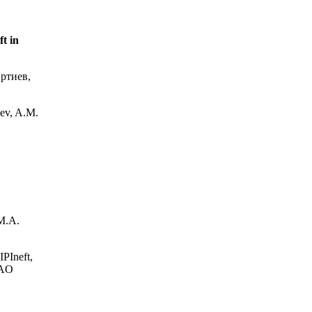
t in
ртиев,
iev, A.M.
М.А.
IPIneft,
OAO