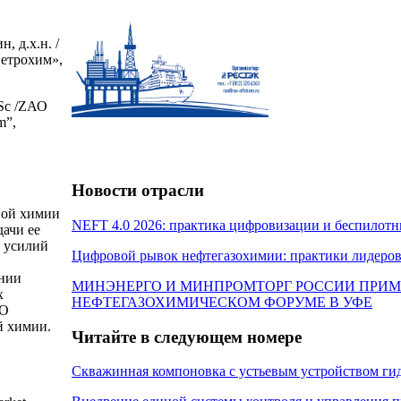
, д.х.н. /
Петрохим»,
DSc /ZАО
m”,
Новости отрасли
вой химии
NEFT 4.0 2026: практика цифровизации и беспилотн
дачи ее
и усилий
Цифровой рывок нефтегазохимии: практики лидеров
ении
МИНЭНЕРГО И МИНПРОМТОРГ РОССИИ ПРИМ
х
НЕФТЕГАЗОХИМИЧЕСКОМ ФОРУМЕ В УФЕ
АО
й химии.
Читайте в следующем номере
Скважинная компоновка с устьевым устройством г