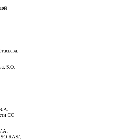
ной
тасьева,
va, S.О.
В.А.
ефти СО
V.А.
y, SO RAS/,