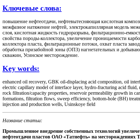
Ключевые слова:
повышение нефтеотдачи, нефтевытесняющая кислотная композ
межфазное натяжение нефтей, электрокапиллярная модель меж
слоя, кислотная жидкость гидроразрыва, фильтрационно-емкос
свойства породы-коллектора, увеличение проницаемости карб
коллектора пласта, фильтрационные потоки, охват пласта заво
обработка призабойной зоны (ОПЗ) нагнетательных и добыва
скважин, Усинское месторождение.
Key words:
enhanced oil recovery, GBK oil-displacing acid composition, oil inter
electric capillary model of interface layer, hydro-fracturing acid fluid, 
rock filtration/capacity properties, reservoir permeability growth in ca
formations, filtration flows, sweep efficiency, bottom-hole (BH) treat
injection and production wells, Usinskoye field
Название статьи:
Промышленное внедрение собственных технологий увелич
нефтеотдачи пластов ОАО «Татнефть» на месторождениях 