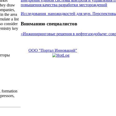
Внедрение единой системы контроля и управления п
arket
повышения качества разработки месторождений
They draw
companies,
Исследования наножидкостей для мун. Перспективы
in the area
mulate a list
Вниманию специалистов
lso consider
emistry key
«Инжиниринговые решения в нефтегазодобыче: сов
ООО "Портал Инноваций"
иторы
s, formation
pressors,