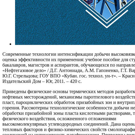
Современные технологии интенсификации добычи высоковязк
оценка эффективности их применения: учебное пособие для ст
бакалавров, магистров и аспирантов, обучающихся по направ
«Нефтегазовое дело» / Д.Г. Антониади, А.М. Гапоненко, Г.Т. Ва
Ю.Г. Стрельцова; ГОУ ВПО «Кубан. гос. технол. ун-т». – Красн
Издательский Дом – Юг, 2011. – 420 с.
Приведены физические основы термических методов разработ
нефтяных месторождений, механизмы паротпелового воздейст
пласт, пароциклических обработок призабойных зон и внутрип
горения. Рассмотерны технологические особенности добычи н
обработки призабойной зоны пласта кислотными растворами, 
физического воздействия, осложненного отложениями
высокомолекулярных углеводородных соединений. Дана оценк
тепловых факторов и физико-химических свойств смолопараф
соединений на интенсивность парафинизации. Приведены резу