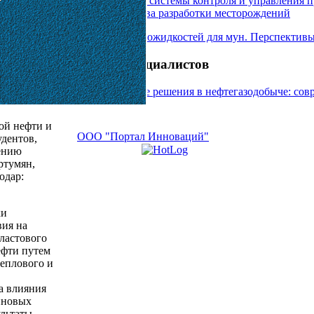
Внедрение единой системы контроля и управления п
повышения качества разработки месторождений
Исследования наножидкостей для мун. Перспективы
Вниманию специалистов
«Инжиниринговые решения в нефтегазодобыче: сов
ой нефти и
ООО "Портал Инноваций"
удентов,
лению
ртумян,
одар:
ки
вия на
ластового
ефти путем
теплового и
а влияния
иновых
льтаты