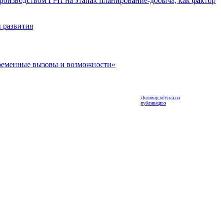
роизводством ГРП на этапах планирование-добыча, как фактор
 развития
ременные вызовы и возможности»
Договор оферта на
публикацию