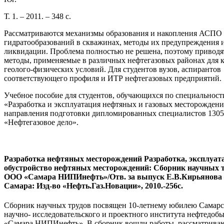
Т. 1. – 2011. – 348 с.
Рассматриваются механизмы образования и накопления АСПО
гидратообразований в скважинах, методы их предупреждения 
ликвидации. Проблема полностью не решена, поэтому приводя
методы, применяемые в различных нефтегазовых районах для 
геолого-физических условий. Для студентов вузов, аспирантов
соответствующего профиля и ИТР нефтегазовых предприятий.
Учебное пособие для студентов, обучающихся по специальност
«Разработка и эксплуатация нефтяных и газовых месторожден
направления подготовки дипломированных специалистов 130
«Нефтегазовое дело».
Разработка нефтяных месторождений Разработка, эксплуат
обустройство нефтяных месторождений: Сборник научных 
ООО «Самара НИПИнефть»/Отв. за выпуск Е.В.Кирьянова 
Самара: Изд-во «Нефть.Газ.Новации», 2010.-256с.
Сборник научных трудов посвящен 10-летнему юбилею Самарс
научно- исследовательского и проектного института нефтедо
«Самара НИПИнефть». В сборник вошли работы, рассматрив