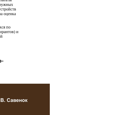
гружных
устройств
на оценка
хся по
ирантов) и
ой
о-