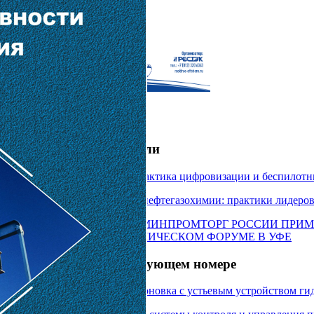
Новости отрасли
NEFT 4.0 2026: практика цифровизации и беспилотн
Цифровой рывок нефтегазохимии: практики лидеров
МИНЭНЕРГО И МИНПРОМТОРГ РОССИИ ПРИМ
НЕФТЕГАЗОХИМИЧЕСКОМ ФОРУМЕ В УФЕ
Читайте в следующем номере
Скважинная компоновка с устьевым устройством г