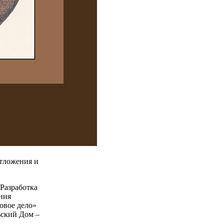
тложения и
«Разработка
ния
овое дело»
льский Дом –