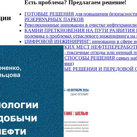
Есть проблема? Предлагаем решение!
ГОТОВЫЕ РЕШЕНИЯ для повышения безопасности 
ции
РЕЗЕРВУАРНЫХ ПАРКОВ
Революционные инновации в очистке нефтехранил
КАМНИ ПРЕТКНОВЕНИЯ НА ПУТИ РАЗВИТИЯ Н
полемика о проблемах отраслевого инжиниринга на
ЦИФРОВОЙ ИНЖИНИРИНГ: инновации в сфере нефт
«РАСШИВКА» УЗКИХ МЕСТ НЕФТЕПЕРЕРАБОТКИ п
НЕФТЕШЛАМЫ – токсичные отходы или ценный про
ЭФФЕКТИВНЫЕ СПОСОБЫ РЕШЕНИЯ самых наболев
и промысловой химии)
ИННОВАЦИОННЫЕ РЕШЕНИЯ И ПЕРЕДОВОЙ ОПЫТ 