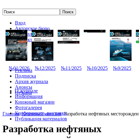
Вход
Авторское бюро
Редколлегия
Контакты
№01/2026
№12/2025
№11/2025
№10/2025
№9/2025
Реклама
Подписка
Архив журнала
Анонсы
О журнале
Отзывы
Информация
Книжный магазин
Фотогалерея
Конференции, выставки
Главная
Книжный магазин
Разработка нефтяных месторожде
Публикация материалов
Разработка нефтяных