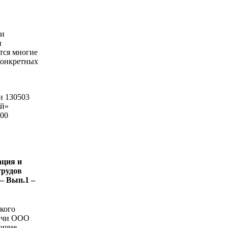
 и
и
тся многие
конкретных
и 130503
ий»
500
ация и
трудов
– Вып.1 –
кого
бычи ООО
ающие