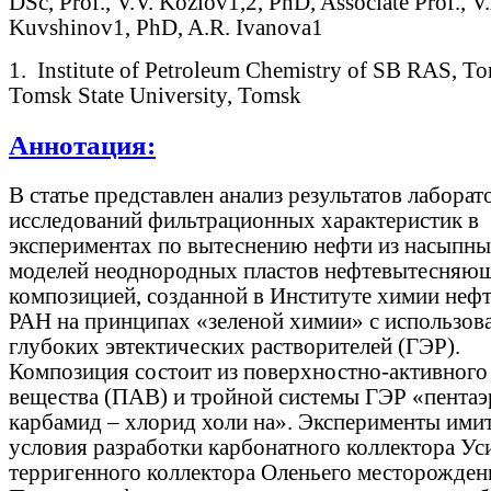
DSc, Prof., V.V. Kozlov1,2, PhD, Associate Prof., V
Kuvshinov1, PhD, A.R. Ivanova1
1. Institute of Petroleum Chemistry of SB RAS, To
Tomsk State University, Tomsk
Аннотация:
В статье представлен анализ результатов лабора
исследований фильтрационных характеристик в
экспериментах по вытеснению нефти из насыпн
моделей неоднородных пластов нефтевытесняю
композицией, созданной в Институте химии неф
РАН на принципах «зеленой химии» с использов
глубоких эвтектических растворителей (ГЭР).
Композиция состоит из поверхностно-активного
вещества (ПАВ) и тройной системы ГЭР «пентаэ
карбамид – хлорид холи на». Эксперименты ими
условия разработки карбонатного коллектора Ус
терригенного коллектора Оленьего месторожден