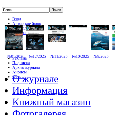
Вход
Авторское бюро
Редколлегия
Контакты
№01/2026
№12/2025
№11/2025
№10/2025
№9/2025
Реклама
Подписка
Архив журнала
Анонсы
О журнале
Отзывы
Информация
Книжный магазин
Фотогалерея