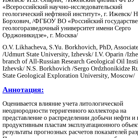
«Всероссийский научно-исследовательский
геологический нефтяной институт», г. Ижевск/ Н
Борхович, /ФГБОУ ВО «Российский государств
геологоразведочный университет имени Серго
Орджоникидзе», г. Москва/
O.V. Likhacheva, S.Yu. Borkhovich, PhD, Associate
/Udmurt State University, Izhevsk/ I.V. Oparin /Izh
branch of All-Russian Research Geological Oil Insti
Izhevsk/ N.S. Borkhovich /Sergo Ordzhonikidze R
State Geological Exploration University, Moscow/
Аннотация:
Оценивается влияние учета литологической
неоднородности терригенного коллектора на
представление о распределении добычи нефти и 
продуктивным пластам эксплуатационного объек
результаты прогнозных расчетов показателей раз