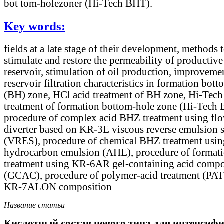
bot tom-holezoner (Hi-Tech BHT).
Key words:
fields at a late stage of their development, methods 
stimulate and restore the permeability of productive
reservoir, stimulation of oil production, improveme
reservoir filtration characteristics in formation bot
(BH) zone, HCl acid treatment of BH zone, Hi-Tech
treatment of formation bottom-hole zone (Hi-Tech
procedure of complex acid BHZ treatment using fl
diverter based on KR-3E viscous reverse emulsion 
(VRES), procedure of chemical BHZ treatment usin
hydrocarbon emulsion (AHE), procedure of format
treatment using KR-6AR gel-containing acid compo
(GCAC), procedure of polymer-acid treatment (PAT
KR-7ALON composition
Название статьи
Кислотный состав нового типа для интенсиф