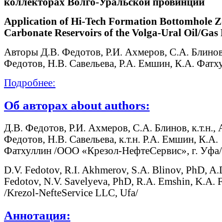
коллекторах Волго-Уральской провинции
Application of Hi-Tech Formation Bottomhole Z
Carbonate Reservoirs of the Volga-Ural Oil/Gas
Авторы Д.В. Федотов, Р.И. Ахмеров, С.А. Блинов
Федотов, Н.В. Савельева, Р.А. Емшин, К.А. Фатх
Подробнее:
Об авторах about authors:
Д.В. Федотов, Р.И. Ахмеров, С.А. Блинов, к.т.н., 
Федотов, Н.В. Савельева, к.т.н. Р.А. Емшин, К.А.
Фатхуллин /ООО «Крезол-НефтеСервис», г. Уфа/
D.V. Fedotov, R.I. Akhmerov, S.A. Blinov, PhD, A.
Fedotov, N.V. Savelyeva, PhD, R.A. Emshin, K.A. F
/Krezol-NefteService LLC, Ufa/
Аннотация: