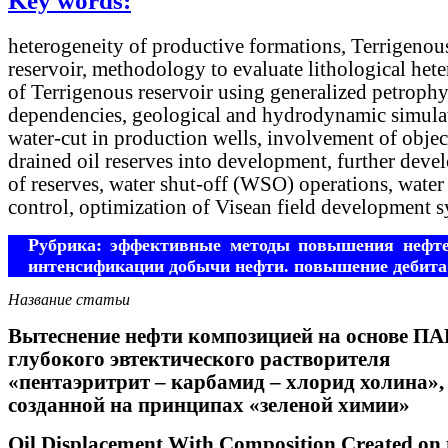
Key words:
heterogeneity of productive formations, Terrigenou
reservoir, methodology to evaluate lithological het
of Terrigenous reservoir using generalized petrophy
dependencies, geological and hydrodynamic simula
water-cut in production wells, involvement of objec
drained oil reserves into development, further dev
of reserves, water shut-off (WSO) operations, water
control, optimization of Visean field development 
Рубрика: эффективные методы повышения нефте
интенсификации добычи нефти. повышение дебита
Название статьи
Вытеснение нефти композицией на основе ПА
глубокого эвтектического растворителя
«пентаэритрит – карбамид – хлорид холина»,
созданной на принципах «зеленой химии»
Oil Displacement With Composition Created on 