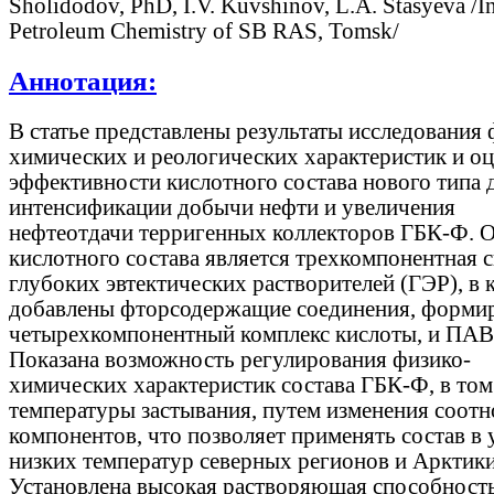
Sholidodov, PhD, I.V. Kuvshinov, L.A. Stasyeva /In
Petroleum Chemistry of SB RAS, Tomsk/
Аннотация:
В статье представлены результаты исследования 
химических и реологических характеристик и о
эффективности кислотного состава нового типа 
интенсификации добычи нефти и увеличения
нефтеотдачи терригенных коллекторов ГБК-Ф. 
кислотного состава является трехкомпонентная 
глубоких эвтектических растворителей (ГЭР), в
добавлены фторсодержащие соединения, форм
четырехкомпонентный комплекс кислоты, и ПАВ
Показана возможность регулирования физико-
химических характеристик состава ГБК-Ф, в том
температуры застывания, путем изменения соот
компонентов, что позволяет применять состав в
низких температур северных регионов и Арктики
Установлена высокая растворяющая способност