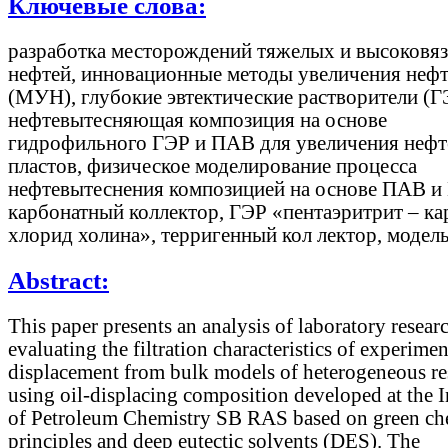
Ключевые слова:
разработка месторождений тяжелых и высоковя
нефтей, инновационные методы увеличения неф
(МУН), глубокие эвтектические растворители (Г
нефтевытесняющая композиция на основе
гидрофильного ГЭР и ПАВ для увеличения нефт
пластов, физическое моделирование процесса
нефтевытеснения композицией на основе ПАВ и 
карбонатный коллектор, ГЭР «пентаэритрит – ка
хлорид холина», терригенный кол лектор, модель
Abstract:
This paper presents an analysis of laboratory researc
evaluating the filtration characteristics of experimen
displacement from bulk models of heterogeneous re
using oil-displacing composition developed at the I
of Petroleum Chemistry SB RAS based on green ch
principles and deep eutectic solvents (DES). The