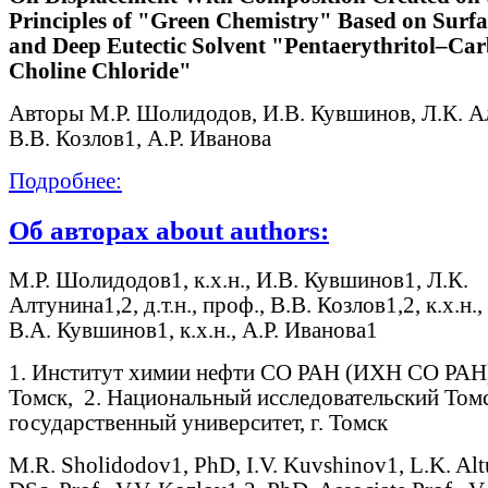
Principles of "Green Chemistry" Based on Surfa
and Deep Eutectic Solvent "Pentaerythritol–Ca
Choline Chloride"
Авторы М.Р. Шолидодов, И.В. Кувшинов, Л.К. А
В.В. Козлов1, А.Р. Иванова
Подробнее:
Об авторах about authors:
М.Р. Шолидодов1, к.х.н., И.В. Кувшинов1, Л.К.
Алтунина1,2, д.т.н., проф., В.В. Козлов1,2, к.х.н.,
В.А. Кувшинов1, к.х.н., А.Р. Иванова1
1. Институт химии нефти СО РАН (ИХН СО РАН),
Томск, 2. Национальный исследовательский Том
государственный университет, г. Томск
M.R. Sholidodov1, PhD, I.V. Kuvshinov1, L.K. Alt