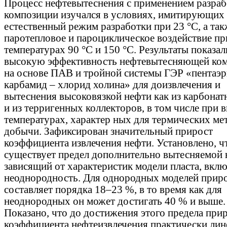
Процесс нефтевытеснения с применением разра
композиции изучался в условиях, имитирующих
естественный режим разработки при 23 °С, а так
паротепловое и пароциклическое воздействие пр
температурах 90 °С и 150 °С. Результаты показал
высокую эффективность нефтевытесняющей ко
на основе ПАВ и тройной системы ГЭР «пентаэр
карбамид – хлорид холина» для доизвлечения и
вытеснения высоковязкой нефти как из карбонат
и из терригенных коллекторов, в том числе при 
температурах, характер ных для термических ме
добычи. Зафиксирован значительный прирост
коэффициента извлечения нефти. Установлено, ч
существует предел дополнительно вытесняемой 
зависящий от характеристик модели пласта, вклю
неоднородность. Для однородных моделей прир
составляет порядка 18–23 %, в то время как для
неоднородных он может достигать 40 % и выше.
Показано, что до достижения этого предела при
коэффициента нефтеизвлечения практически лин