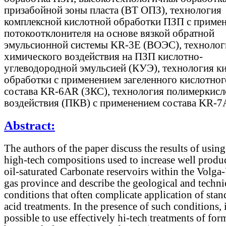
призабойной зоны пласта (ВТ ОПЗ), технология
комплексной кислотной обработки ПЗП с приме
потокоотклонителя на основе вязкой обратной
эмульсионной системы KR-3E (ВОЭС), технолог
химического воздействия на ПЗП кислотно-
углеводородной эмульсией (КУЭ), технология к
обработки с применением загеленного кислотног
состава KR-6АR (ЗКС), технология полимеркисл
воздействия (ПКВ) с применением состава KR
Abstract:
The authors of the paper discuss the results of using
high-tech compositions used to increase well produc
oil-saturated Carbonate reservoirs within the Volga-
gas province and describe the geological and techni
conditions that often complicate application of sta
acid treatments. In the presence of such conditions, i
possible to use effectively hi-tech treatments of for