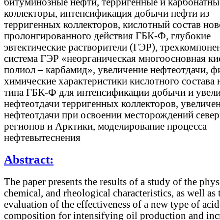
битуминозные нефти, терригенные и карбонатны
коллекторы, интенсификация добычи нефти из
терригенных коллекторов, кислотный состав нов
пролонгированного действия ГБК-Ф, глубокие
эвтектические растворители (ГЭР), трехкомпоне
система ГЭР «неорганическая многоосновная ки
полиол – карбамид», увеличение нефтеотдачи, ф
химические характеристики кислотного состава 
типа ГБК-Ф для интенсификации добычи и увел
нефтеотдачи терригенных коллекторов, увеличе
нефтеотдачи при освоении месторождений севе
регионов и Арктики, моделирование процесса
нефтевытеснения
Abstract:
The paper presents the results of a study of the phys
chemical, and rheological characteristics, as well as 
evaluation of the effectiveness of a new type of acid
composition for intensifying oil production and inc