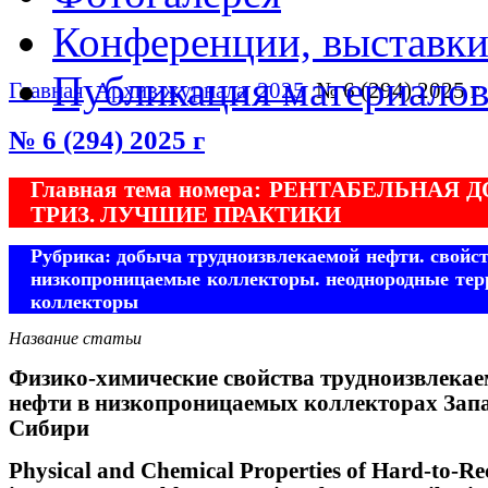
Конференции, выставк
Публикация материало
Главная
Архив журнала
2025
№ 6 (294) 2025 г
№ 6 (294) 2025 г
Главная тема номера: РЕНТАБЕЛЬНАЯ
ТРИЗ. ЛУЧШИЕ ПРАКТИКИ
Рубрика: добыча трудноизвлекаемой нефти. свойс
низкопроницаемые коллекторы. неоднородные те
коллекторы
Название статьи
Физико-химические свойства трудноизвлека
нефти в низкопроницаемых коллекторах Зап
Сибири
Physical and Chemical Properties of Hard-to-Re