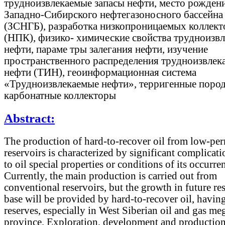
трудноизвлекаемые запасы нефти, место рожден
Западно-Сибирского нефтегазоносного бассейна
(ЗСНГБ), разработка низкопроницаемых коллект
(НПК), физико- химические свойства трудноизв
нефти, параме тры залегания нефти, изучение
пространственного распределения трудноизвлек
нефти (ТИН), геоинформационная система
«Трудноизвлекаемые нефти», терригенные поро
карбонатные коллекторы
Abstract:
The production of hard-to-recover oil from low-pe
reservoirs is characterized by significant complicat
to oil special properties or conditions of its occurre
Currently, the main production is carried out from
conventional reservoirs, but the growth in future re
base will be provided by hard-to-recover oil, having
reserves, especially in West Siberian oil and gas me
province. Exploration, development and production