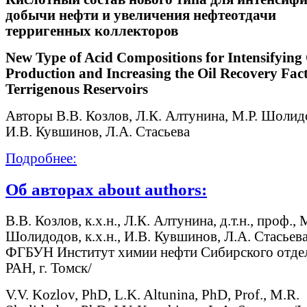
добычи нефти и увеличения нефтеотдачи
терригенных коллекторов
New Type of Acid Compositions for Intensifying 
Production and Increasing the Oil Recovery Fact
Terrigenous Reservoirs
Авторы В.В. Козлов, Л.К. Алтунина, М.Р. Шолид
И.В. Кувшинов, Л.А. Стасьева
Подробнее:
Об авторах about authors:
В.В. Козлов, к.х.н., Л.К. Алтунина, д.т.н., проф., 
Шолидодов, к.х.н., И.В. Кувшинов, Л.А. Стасьева
ФГБУН Институт химии нефти Сибирского отде
РАН, г. Томск/
V.V. Kozlov, PhD, L.K. Altunina, PhD, Prof., M.R.