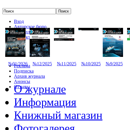
Вход
Авторское бюро
Редколлегия
Контакты
№01/2026
№12/2025
№11/2025
№10/2025
№9/2025
Реклама
Подписка
Архив журнала
Анонсы
О журнале
Отзывы
Информация
Книжный магазин
Фотогалерея