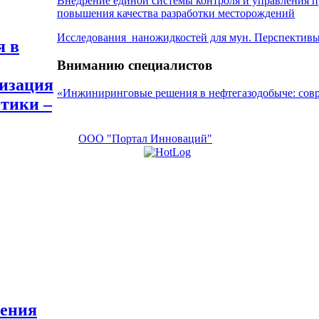
Внедрение единой системы контроля и управления п
повышения качества разработки месторождений
Исследования наножидкостей для мун. Перспективы
я в
Вниманию специалистов
тизация
«Инжиниринговые решения в нефтегазодобыче: сов
етики –
ООО "Портал Инноваций"
оения