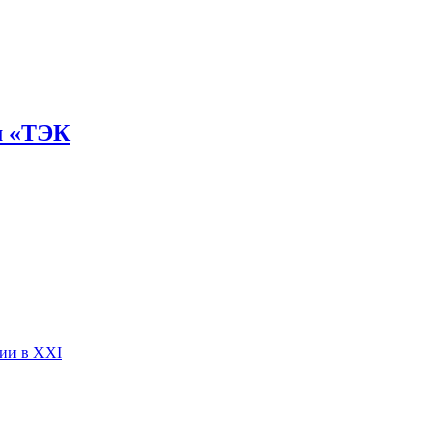
м «ТЭК
сии в XXI