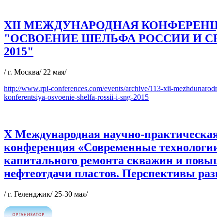
XII МЕЖДУНАРОДНАЯ КОНФЕРЕН
"ОСВОЕНИЕ ШЕЛЬФА РОССИИ И СН
2015"
/ г. Москва/ 22 мая/
http://www.rpi-conferences.com/events/archive/113-xii-mezhdunarod
konferentsiya-osvoenie-shelfa-rossii-i-sng-2015
X Международная научно-практическа
конференция «Современные технологи
капитального ремонта скважин и пов
нефтеотдачи пластов. Перспективы ра
/ г. Геленджик/ 25-30 мая/