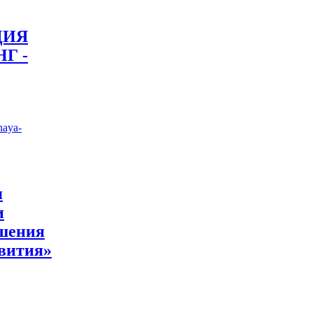
ЦИЯ
Г -
naya-
я
и
ышения
звития»