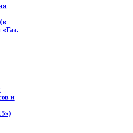
ия
(в
 «Газ.
и
тов и
15»)