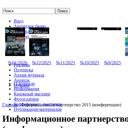
Вход
Авторское бюро
Редколлегия
Контакты
№01/2026
№12/2025
№11/2025
№10/2025
№9/2025
Реклама
Подписка
Архив журнала
Анонсы
О журнале
Отзывы
Информация
Книжный магазин
Фотогалерея
Конференции, выставки
Главная
Информационное партнерство 2015 (конференции)
Публикация материалов
Информационное партнерство