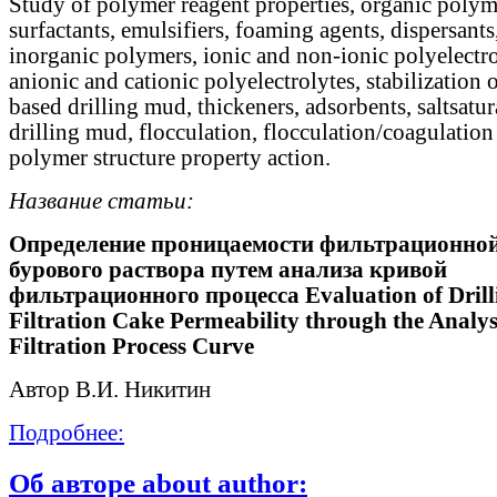
Study of polymer reagent properties, organic polym
surfactants, emulsifiers, foaming agents, dispersants
inorganic polymers, ionic and non-ionic polyelectro
anionic and cationic polyelectrolytes, stabilization 
based drilling mud, thickeners, adsorbents, saltsatur
drilling mud, flocculation, flocculation/coagulation 
polymer structure property action.
Название статьи:
Определение проницаемости фильтрационно
бурового раствора путем анализа кривой
фильтрационного процесса Evaluation of Dril
Filtration Cake Permeability through the Analys
Filtration Process Curve
Автор В.И. Никитин
Подробнее:
Об авторе about author: