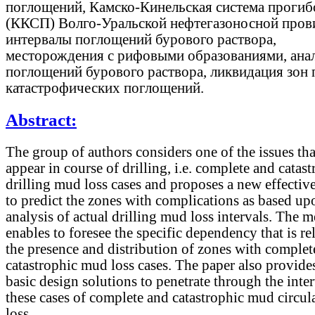
поглощений, Камско-Кинельская система прогиб
(ККСП) Волго-Уральской нефтегазоносной пров
интервалы поглощений бурового раствора,
месторождения с рифовыми образованиями, ана
поглощений бурового раствора, ликвидация зон
катастрофических поглощений.
Abstract:
The group of authors considers one of the issues th
appear in course of drilling, i.e. complete and catas
drilling mud loss cases and proposes a new effecti
to predict the zones with complications as based up
analysis of actual drilling mud loss intervals. The 
enables to foresee the specific dependency that is re
the presence and distribution of zones with complet
catastrophic mud loss cases. The paper also provide
basic design solutions to penetrate through the inte
these cases of complete and catastrophic mud circul
loss.