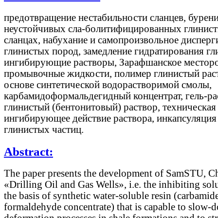
предотвращение нестабильности сланцев, бурени
неустойчивых сла-болитифицированных глинис
сланцах, набухание и самопроизвольное дисперг
глинистых пород, замедление гидратирования гл
ингибирующие растворы, Зарафшанское местор
промывочные жидкости, полимер глинистый рас
основе синтетической водорастворимой смолы,
карбамидоформальдегидный концентрат, гель-ра
глинистый (бентонитовый) раствор, техническая 
ингибирующее действие раствора, инкапсуляция
глинистых частиц.
Abstract:
The paper presents the development of SamSTU, Ch
«Drilling Oil and Gas Wells», i.e. the inhibiting sol
the basis of synthetic water-soluble resin (carbamid
formaldehyde concentrate) that is capable to slow-