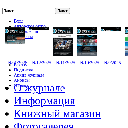
Вход
Авторское бюро
Редколлегия
Контакты
№01/2026
№12/2025
№11/2025
№10/2025
№9/2025
Реклама
Подписка
Архив журнала
Анонсы
О журнале
Отзывы
Информация
Книжный магазин
Фотогалерея