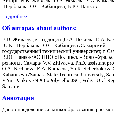
Авторы В.В. Живаева, О.А. Нечаева, Е.А. Камаев
Щербакова, О.С. Кабанцева, В.Ю. Панков
Подробнее:
Об авторах about authors:
В.В. Живаева, к.т.н, доцент,О.А. Нечаева, Е.А. Ка
Ю.К. Щербакова, О.С. Кабанцева /Самарский
государственный технический университет, г. Са
В.Ю. Панков/АО НПО «Полицелл»Волго-Уральс
регион,г. Самара/ V.V. Zhivaeva, PhD, assistant pro
О.А. Nechaeva, Е.А. Kamaeva, Yu.К. Scherbakova.
Kabantseva /Samara State Technical University, Sa
V.Yu. Pankov /NPO «Polycell» JSC, Volga-Ural Re
Samara/
Аннотация
Дано определение сальникообразования, рассмот