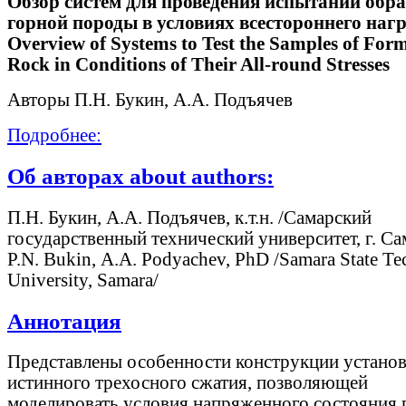
Обзор систем для проведения испытаний обра
горной породы в условиях всестороннего наг
Overview of Systems to Test the Samples of For
Rock in Conditions of Their All-round Stresses
Авторы П.Н. Букин, А.А. Подъячев
Подробнее:
Об авторах about authors:
П.Н. Букин, А.А. Подъячев, к.т.н. /Самарский
государственный технический университет, г. Са
P.N. Bukin, А.А. Podyachev, PhD /Samara State Te
University, Samara/
Аннотация
Представлены особенности конструкции устано
истинного трехосного сжатия, позволяющей
моделировать условия напряженного состояния 