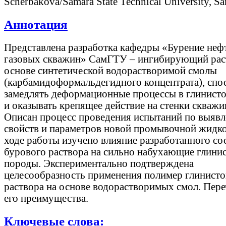
Scherbakova/Samara State Technical University, Sa
Аннотация
Представлена разработка кафедры «Бурение неф
газовых скважин» СамГТУ – ингибирующий рас
основе синтетической водорастворимой смолы
(карбамидоформальдегидного концентрата), сп
замедлять деформационные процессы в глинисто
и оказывать крепящее действие на стенки скважи
Описан процесс проведения испытаний по выяв
свойств и параметров новой промывочной жидко
ходе работы изучено влияние разработанного со
бурового раствора на сильно набухающие глини
породы. Экспериментально подтверждена
целесообразность применения полимер глинисто
раствора на основе водорастворимых смол. Пер
его преимущества.
Ключевые слова: