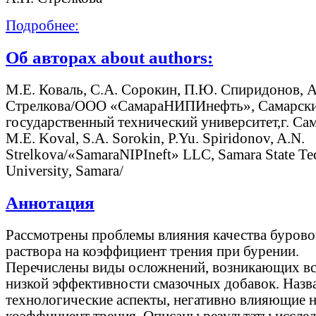
Подробнее:
Об авторах about authors:
М.Е. Коваль, С.А. Сорокин, П.Ю. Спиридонов, А
Стрелкова/ООО «СамараНИПИнефть», Самарск
государственный технический университет,г. Сам
М.Е. Koval, S.А. Sorokin, P.Yu. Spiridonov, A.N.
Strelkova/«SamaraNIPIneft» LLC, Samara State Te
University, Samara/
Аннотация
Рассмотрены проблемы влияния качества бурово
раствора на коэффициент трения при бурении.
Перечислены виды осложнений, возникающих вс
низкой эффективности смазочных добавок. Назв
технологические аспекты, негативно влияющие 
коэффициент трения. Описаны результаты иссле