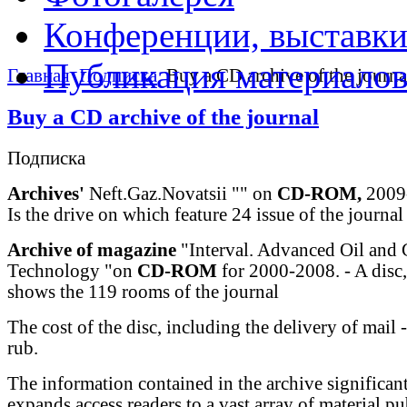
Конференции, выставк
Публикация материало
Главная
Подписка
Buy a CD archive of the journa
Buy a CD archive of the journal
Подписка
Archives'
Neft.Gaz.Novatsii "" on
CD-ROM,
2009-
Is the drive on which feature 24 issue of the journal
Archive of magazine
"Interval. Advanced Oil and 
Technology "on
CD-ROM
for 2000-2008. - A disc
shows the 119 rooms of the journal
The cost of the disc, including the delivery of mail
rub.
The information contained in the archive significan
expands access readers to a vast array of material p