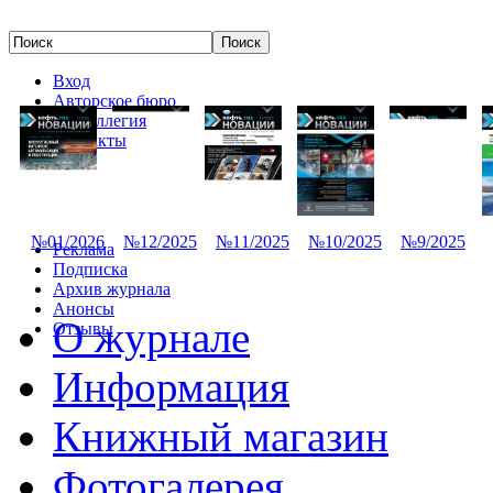
Вход
Авторское бюро
Редколлегия
Контакты
№01/2026
№12/2025
№11/2025
№10/2025
№9/2025
Реклама
Подписка
Архив журнала
Анонсы
О журнале
Отзывы
Информация
Книжный магазин
Фотогалерея