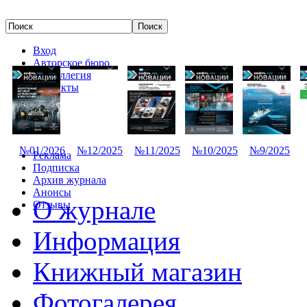
Вход
Авторское бюро
Редколлегия
Контакты
№01/2026
№12/2025
№11/2025
№10/2025
№9/2025
Реклама
Подписка
Архив журнала
Анонсы
О журнале
Отзывы
Информация
Книжный магазин
Фотогалерея