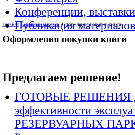
Конференции, выставк
Публикация материало
Главная
Книжный магазин
Оформления покупки книги
Оформления покупки книги
Предлагаем решение!
ГОТОВЫЕ РЕШЕНИЯ для
эффективности эксплу
РЕЗЕРВУАРНЫХ ПАР