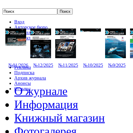
Вход
Авторское бюро
Редколлегия
Контакты
№01/2026
№12/2025
№11/2025
№10/2025
№9/2025
Реклама
Подписка
Архив журнала
Анонсы
О журнале
Отзывы
Информация
Книжный магазин
Фотогалерея