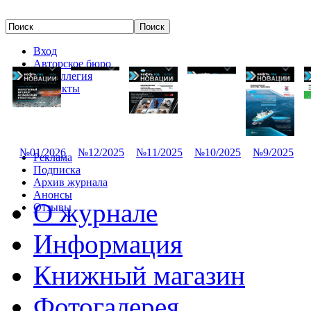
Вход
Авторское бюро
Редколлегия
Контакты
№01/2026
№12/2025
№11/2025
№10/2025
№9/2025
Реклама
Подписка
Архив журнала
Анонсы
О журнале
Отзывы
Информация
Книжный магазин
Фотогалерея