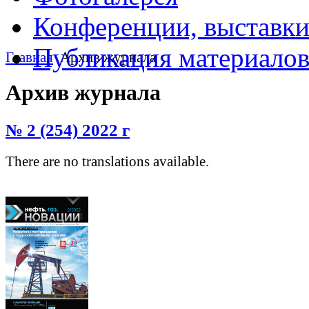
Конференции, выставк
Публикация материало
Главная
Архив журнала
Архив журнала
№ 2 (254) 2022 г
There are no translations available.