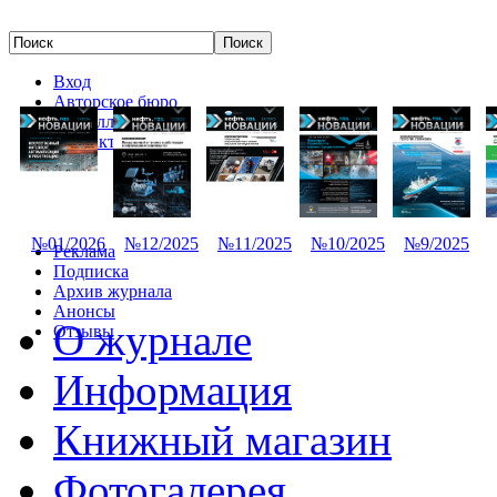
Вход
Авторское бюро
Редколлегия
Контакты
№01/2026
№12/2025
№11/2025
№10/2025
№9/2025
Реклама
Подписка
Архив журнала
Анонсы
О журнале
Отзывы
Информация
Книжный магазин
Фотогалерея