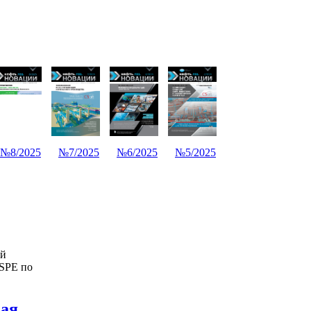
№8/2025
№7/2025
№6/2025
№5/2025
й
 SPE по
вая