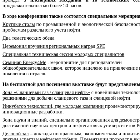
продолжительностью более
50
часов.
В ходе конференции также состоятся специальные меропри
Круглые столы
по промышленной и экологической безопасност
проблемам раздельного учета нефти.
Два тематических обеда
Церемония вручения региональных наград
SPE
Специальная техническая сессия молодых специалистов
Семинар
Energy
4
Me
- мероприятие для преподавателей
общеобразовательных школ, которое нацелено на привлечение
поколения в отрасль.
На бесплатной для посещения выставке будут представлены
Зона «Сланцевый газ / сланцевая нефть»
с
новейшими техноло
решениями для добычи сланцевого газа и сланцевой нефти.
Инкубатор технологий, где молодые компании
продемонстрир
инновационные разработки.
Зона науки и знаний,
специально организованная для демонст
достижений
научных центров и нефтегазовых университетов Р
Деловой зал
–
доклады по правовым, экономическим и полити
другим аспектам нефтегазодобычи. Презентации проходят в в