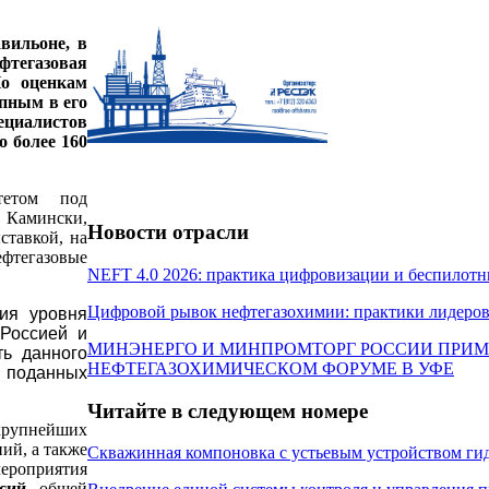
вильоне, в
тегазовая
По оценкам
пным в его
пециалистов
о более 160
тетом под
 Камински,
Новости отрасли
ставкой, на
фтегазовые
NEFT 4.0 2026: практика цифровизации и беспилотн
Цифровой рывок нефтегазохимии: практики лидеров
ия уровня
 Россией и
МИНЭНЕРГО И МИНПРОМТОРГ РОССИИ ПРИМ
ть данного
НЕФТЕГАЗОХИМИЧЕСКОМ ФОРУМЕ В УФЕ
 поданных
Читайте в следующем номере
крупнейших
ий, а также
Скважинная компоновка с устьевым устройством г
мероприятия
сий
общей