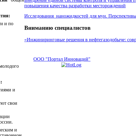
Внедрение единой системы контроля и управления п
повышения качества разработки месторождений
ятия:
Исследования наножидкостей для мун. Перспективы
и и по
Вниманию специалистов
«Инжиниринговые решения в нефтегазодобыче: сов
ООО "Портал Инноваций"
 молодого
:
гиями и
уют свои
рации
оссии.
ческим и
ыставочном