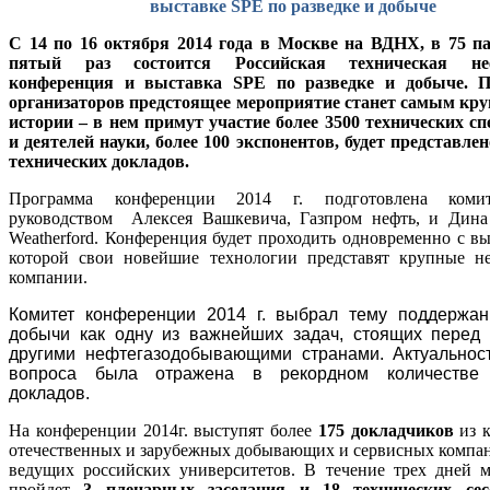
выставке
SPE
по разведке и добыче
С 14 по 16 октября 2014 года в Москве на ВДНХ, в 75 па
пятый раз состоится Российская техническая неф
конференция и выставка SPE по разведке и добыче. 
организаторов предстоящее мероприятие станет самым кру
истории – в нем примут участие более 3500 технических с
и деятелей науки, более 100 экспонентов, будет представлен
технических докладов.
Программа конференции 2014 г. подготовлена коми
руководством Алексея Вашкевича, Газпром нефть, и Дина
Weatherford
. Конференция будет проходить одновременно с вы
которой свои новейшие технологии представят крупные не
компании.
Комитет конференции 2014 г. выбрал тему поддержан
добычи как одну из важнейших задач, стоящих перед
другими нефтегазодобывающими странами. Актуальнос
вопроса была отражена в рекордном количестве
докладов.
На конференции 2014г. выступят более
175 докладчиков
из 
отечественных и зарубежных добывающих и сервисных компан
ведущих российских университетов
. В течение трех дней 
пройдет
3 пленарных заседания и 18 технических сес