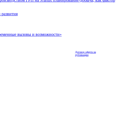
роизводством ГРП на этапах планирование-добыча, как фактор
 развития
ременные вызовы и возможности»
Договор оферта на
публикацию