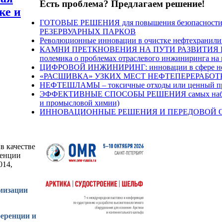
Есть проблема? Предлагаем решение!
ке и
ГОТОВЫЕ РЕШЕНИЯ для повышения безопасности 
РЕЗЕРВУАРНЫХ ПАРКОВ
Революционные инновации в очистке нефтехранил
КАМНИ ПРЕТКНОВЕНИЯ НА ПУТИ РАЗВИТИЯ Н
полемика о проблемах отраслевого инжиниринга на
ЦИФРОВОЙ ИНЖИНИРИНГ: инновации в сфере нефт
«РАСШИВКА» УЗКИХ МЕСТ НЕФТЕПЕРЕРАБОТКИ п
НЕФТЕШЛАМЫ – токсичные отходы или ценный про
ЭФФЕКТИВНЫЕ СПОСОБЫ РЕШЕНИЯ самых наболев
и промысловой химии)
ИННОВАЦИОННЫЕ РЕШЕНИЯ И ПЕРЕДОВОЙ ОПЫТ 
в качестве
ренции
014,
мизации
ференции и