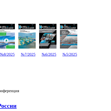
№8/2025
№7/2025
№6/2025
№5/2025
нференция
России