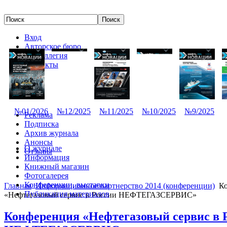
Вход
Авторское бюро
Редколлегия
Контакты
№01/2026
№12/2025
№11/2025
№10/2025
№9/2025
Реклама
Подписка
Архив журнала
Анонсы
О журнале
Отзывы
Информация
Книжный магазин
Фотогалерея
Конференции, выставки
Главная
Информационное партнерство 2014 (конференции)
Ко
Публикация материалов
«Нефтегазовый сервис в России НЕФТЕГАЗСЕРВИС»
Конференция «Нефтегазовый сервис в 