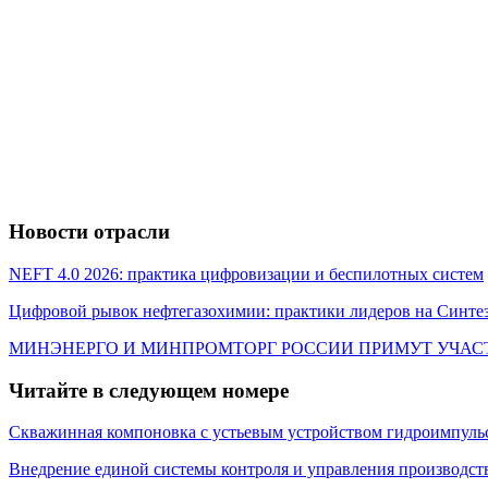
Новости отрасли
NEFT 4.0 2026: практика цифровизации и беспилотных систем
Цифровой рывок нефтегазохимии: практики лидеров на Синтез
МИНЭНЕРГО И МИНПРОМТОРГ РОССИИ ПРИМУТ УЧАС
Читайте в следующем номере
Скважинная компоновка с устьевым устройством гидроимпуль
Внедрение единой системы контроля и управления производст