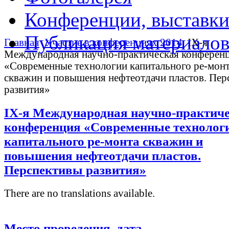
Конференции, выставк
Публикация материало
Главная
Участие в конференциях 2014
IX-я
Международная научно-практическая конферен
«Современные технологии капитального ре-мон
скважин и повышения нефтеотдачи пластов. Пер
развития»
IX-я Международная научно-практич
конференция «Современные технолог
капитального ре-монта скважин и
повышения нефтеотдачи пластов.
Перспективы развития»
There are no translations available.
Место проведения, дата