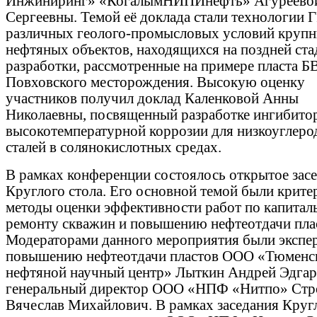
Инжиниринг» «КогалымНИПИнефть» Агуреево
Сергеевны. Темой её доклада стали технологии 
различных геолого-промысловых условий круп
нефтяных объектов, находящихся на поздней ста
разработки, рассмотренные на примере пласта Б
Повховского месторождения. Высокую оценку
участников получил доклад Каленковой Анны
Николаевны, посвященный разработке ингибито
высокотемпературной коррозии для низкоуглеро
сталей в солянокислотных средах.
В рамках конференции состоялось открытое зас
Круглого стола. Его основной темой были крите
методы оценки эффективности работ по капитал
ремонту скважин и повышению нефтеотдачи пла
Модераторами данного мероприятия были экспер
повышению нефтеотдачи пластов ООО «Тюменс
нефтяной научный центр» Лыткин Андрей Эдгар
генеральный директор ООО «НПФ «Нитпо» Стр
Вячеслав Михайлович. В рамках заседания Круг