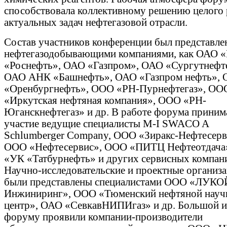
способствовала коллективному решению целого 
актуальных задач нефтегазовой отрасли.
Состав участников конференции был представле
нефтегазодобывающими компаниями, как ОАО 
«Роснефть», ОАО «Газпром», ОАО «Сургутнефте
ОАО АНК «Башнефть», ОАО «Газпром нефть»,
«Оренбургнефть», ООО «РН-Пурнефтегаз», ОО
«Иркутская нефтяная компания», ООО «РН-
Юганскнефтегаз» и др. В работе форума приним
участие ведущие специалисты M-I SWACO A
Schlumberger Company, ООО «Зиракс-Нефтесерв
ООО «Нефтесервис», ООО «ПИТЦ Нефтеотдача
«УК «Татбурнефть» и других сервисных компан
Научно-исследовательские и проектные организ
были представлены специалистами ООО «ЛУКО
Инжиниринг», ООО «Тюменский нефтяной нау
центр», ОАО «СевкавНИПИгаз» и др. Большой и
форуму проявили компании-производители