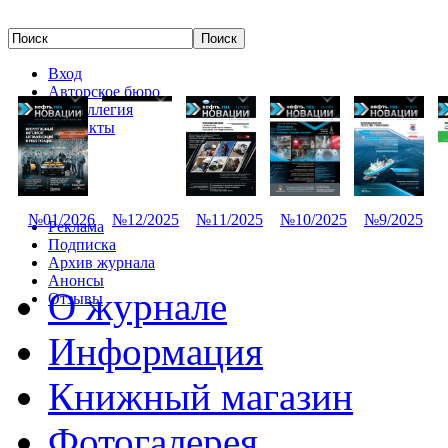
Вход
Авторское бюро
Редколлегия
Контакты
№01/2026
№12/2025
№11/2025
№10/2025
№9/2025
Реклама
Подписка
Архив журнала
Анонсы
О журнале
Отзывы
Информация
Книжный магазин
Фотогалерея