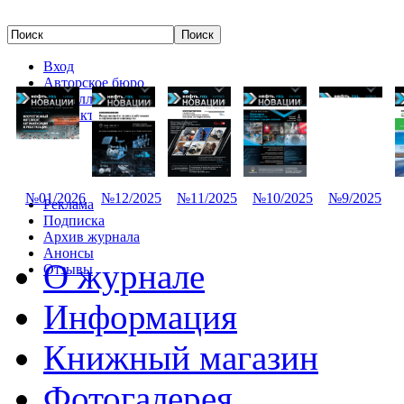
Вход
Авторское бюро
Редколлегия
Контакты
№01/2026
№12/2025
№11/2025
№10/2025
№9/2025
Реклама
Подписка
Архив журнала
Анонсы
О журнале
Отзывы
Информация
Книжный магазин
Фотогалерея