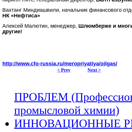
Вахтанг Миндиашвили, начальник финансового отд
НК «Нефтиса»
Алексей Малютин, менеджер,
Шлюмберже и мног
другие!
http://www.cfo-russia.ru/meropriyatiya/oilgas/
< Prev
Next >
ПРОБЛЕМ (Профессиона
промысловой химии)
ИННОВАЦИОННЫЕ Р