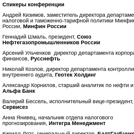
Спикеры конференции
Андрей Кизимов, заместитель директора департаме
налоговой и таможенно-тарифной политики Минфи
России,
Минфин России
Геннадий Шмаль, президент,
Союз
Нефтегазопромышленников России
Арсений Ульченков директор департамента корпор
финансов,
Русснефть
Николай Козлов, директор департамента контролли
внутреннего аудита,
Геотек Холдинг
Александр Корнилов, старший аналитик по нефти и 
Альфа Банк
Валерий Бессель, исполнительный вице-президент
Сервисез
Анна Янивец, начальник отдела налогового
прогнозирования,
Интегра Менеджмент
Кирилл Лятс, генеральный директор,
БалтГазБунк