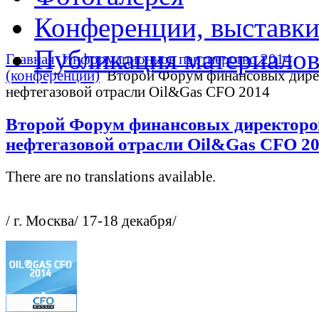
Конференции, выставк
Публикация материало
Главная
Информационное партнерство 2014
(конференции)
Второй Форум финансовых дире
нефтегазовой отрасли Oil&Gas CFO 2014
Второй Форум финансовых директоро
нефтегазовой отрасли Oil&Gas CFO 2
There are no translations available.
/ г. Москва/ 17-18 декабря/